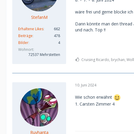
wäre frei und gerne blocke ich 
StefanM
Dann könnte man den thread a
Erhaltene Likes
662
und nach. Top !!
Beiträge
478
Bilder
4
Wohnort
72537 Mehrstetten
Cruising Ricardo, brychan, Woll
10. Juni 2024
Wie schon erwähnt
1. Carsten Zimmer 4
Ruvhanta