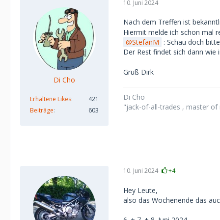
10. Juni 2024
Nach dem Treffen ist bekanntl
Hiermit melde ich schon mal r
StefanM
: Schau doch bitt
Der Rest findet sich dann wi
Gruß Dirk
Di Cho
Di Cho
Erhaltene Likes
421
"jack-of-all-trades , master o
Beiträge
603
10. Juni 2024
+4
Hey Leute,
also das Wochenende das auc
6. + 7. + 8. Juni 2024