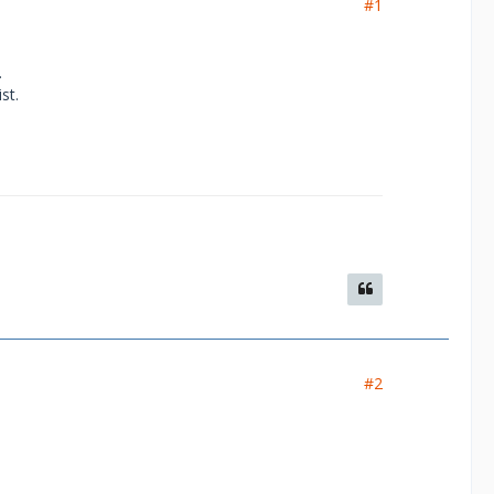
#1
.
st.
#2