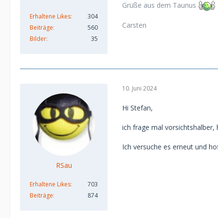
Grüße aus dem Taunus
Erhaltene Likes
304
Carsten
Beiträge
560
Bilder
35
10. Juni 2024
Hi Stefan,
ich frage mal vorsichtshalber,
Ich versuche es erneut und hof
RSau
Erhaltene Likes
703
Beiträge
874